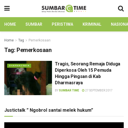
HOME
SUMBAR
PERISTIWA
KRIMINAL
NASION
Home
Tag
Pemerkosaan
Tag:
Pemerkosaan
Tragis, Seorang Remaja Diduga
DHARMASRAYA
Diperkosa Oleh 15 Pemuda
Hingga Pingsan di Kab
Dharmasraya
BY
SUMBAR TIME
27 SEPTEMBER 2017
Justictalk ” Ngobrol santai melek hukum”
Pemutar