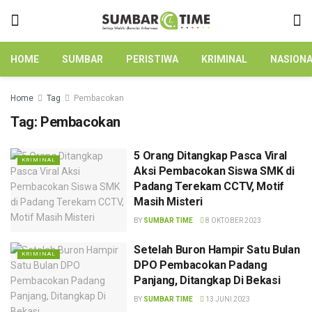
HOME
SUMBAR
PERISTIWA
KRIMINAL
NASION
Home
Tag
Pembacokan
Tag:
Pembacokan
5 Orang Ditangkap Pasca Viral
KRIMINAL
Aksi Pembacokan Siswa SMK di
Padang Terekam CCTV, Motif
Masih Misteri
BY
SUMBAR TIME
8 OKTOBER 2023
Setelah Buron Hampir Satu Bulan
KRIMINAL
DPO Pembacokan Padang
Panjang, Ditangkap Di Bekasi
BY
SUMBAR TIME
13 JUNI 2023