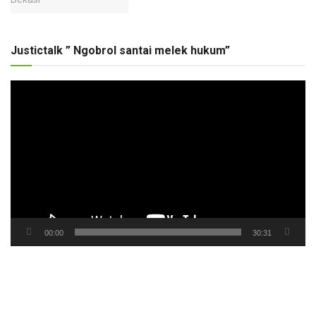
Justictalk ” Ngobrol santai melek hukum”
Pemutar
Video
00:00
30:31