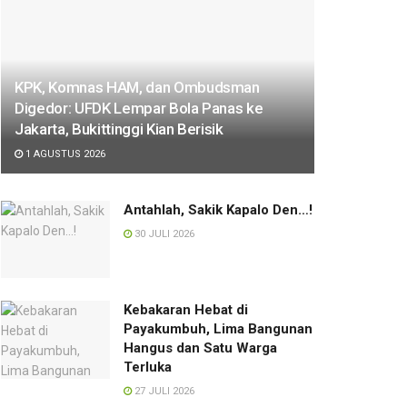
KPK, Komnas HAM, dan Ombudsman
Digedor: UFDK Lempar Bola Panas ke
Jakarta, Bukittinggi Kian Berisik
1 AGUSTUS 2026
Antahlah, Sakik Kapalo Den…!
30 JULI 2026
Kebakaran Hebat di
Payakumbuh, Lima Bangunan
Hangus dan Satu Warga
Terluka
27 JULI 2026