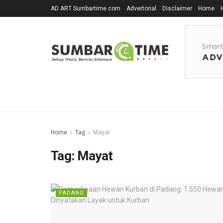
AD ART Sumbartime.com
Advertorial
Disclaimer
Home
Home
Tag
Mayat
Tag:
Mayat
PADANG