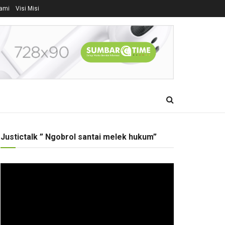
ami
Visi Misi
Justictalk ” Ngobrol santai melek hukum”
Pemutar
Video