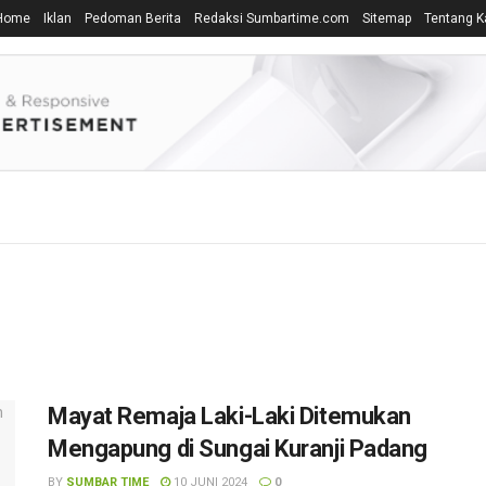
Home
Iklan
Pedoman Berita
Redaksi Sumbartime.com
Sitemap
Tentang K
Mayat Remaja Laki-Laki Ditemukan
Mengapung di Sungai Kuranji Padang
BY
SUMBAR TIME
10 JUNI 2024
0