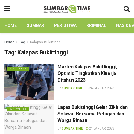
HOME
SUMBAR
PERISTIWA
KRIMINAL
NASION
Home
Tag
Kalapas Bukittinggi
Tag:
Kalapas Bukittinggi
Marten Kalapas Bukittinggi,
BUKITTINGGI
Optimis Tingkatkan Kinerja
Ditahun 2023
BY
SUMBAR TIME
26 JANUARI 2023
Lapas Bukittinggi Gelar Zikir dan
BUKITTINGGI
Solawat Bersama Petugas dan
Warga Binaan
BY
SUMBAR TIME
21 JANUARI 2023