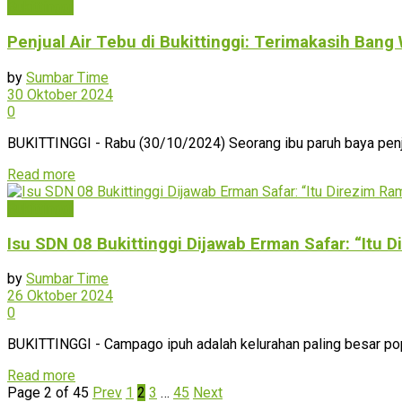
Bukittinggi
Penjual Air Tebu di Bukittinggi: Terimakasih Bang
by
Sumbar Time
30 Oktober 2024
0
BUKITTINGGI - Rabu (30/10/2024) Seorang ibu paruh baya penjual
Read more
Bukittinggi
Isu SDN 08 Bukittinggi Dijawab Erman Safar: “Itu 
by
Sumbar Time
26 Oktober 2024
0
BUKITTINGGI - Campago ipuh adalah kelurahan paling besar popu
Read more
Page 2 of 45
Prev
1
2
3
…
45
Next