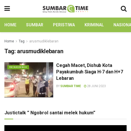
HOME
SUMBAR
PERISTIWA
KRIMINAL
NASION
Home
Tag
arusmudiklebaran
Tag:
arusmudiklebaran
Cegah Macet, Dishub Kota
PAYAKUMBUH
Payakumbuh Siaga H-7 dan H+7
Lebaran
BY
SUMBAR TIME
28 JUNI 2023
Justictalk ” Ngobrol santai melek hukum”
Pemutar