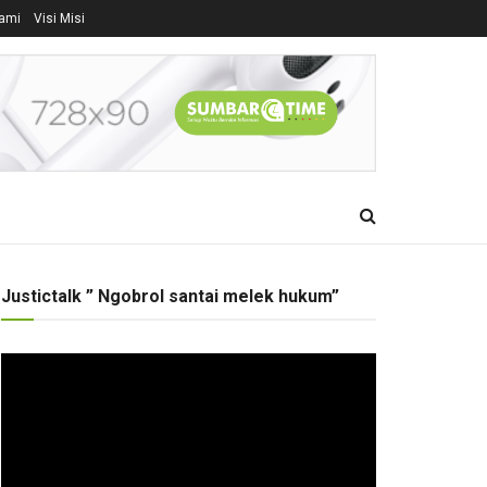
ami
Visi Misi
Justictalk ” Ngobrol santai melek hukum”
Pemutar
Video