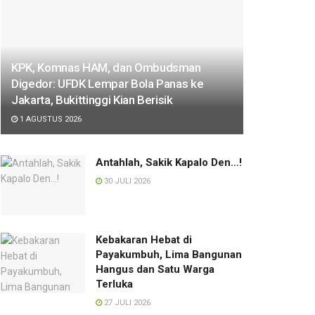
KPK, Komnas HAM, dan Ombudsman
Digedor: UFDK Lempar Bola Panas ke
Jakarta, Bukittinggi Kian Berisik
1 AGUSTUS 2026
Antahlah, Sakik Kapalo Den…!
30 JULI 2026
Kebakaran Hebat di
Payakumbuh, Lima Bangunan
Hangus dan Satu Warga
Terluka
27 JULI 2026