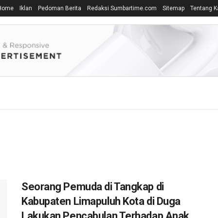
Home
Iklan
Pedoman Berita
Redaksi Sumbartime.com
Sitemap
Tentang K
Seorang Pemuda di Tangkap di
Kabupaten Limapuluh Kota di Duga
Lakukan Pencabulan Terhadap Anak