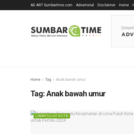
AD ART Sumbartime.com
Advertorial
Disclaimer
Home
Home
Tag
Anak bawah umur
Tag:
Anak bawah umur
LIMAPULUH KOTA