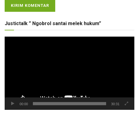
Justictalk ” Ngobrol santai melek hukum”
Pemutar
Video
00:00
30:31