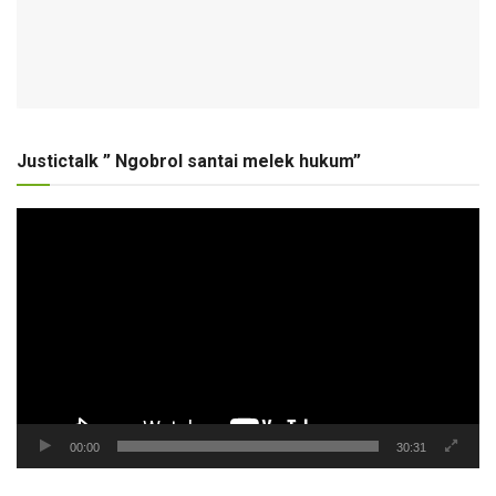
Justictalk ” Ngobrol santai melek hukum”
Pemutar
Video
00:00
30:31