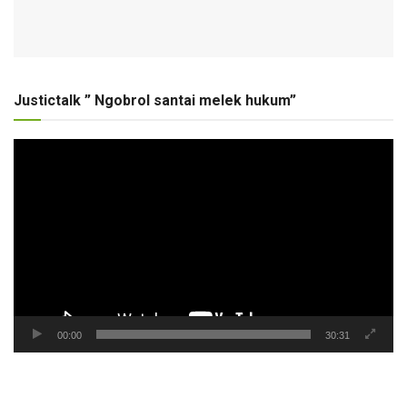
Justictalk ” Ngobrol santai melek hukum”
Pemutar
Video
00:00
30:31