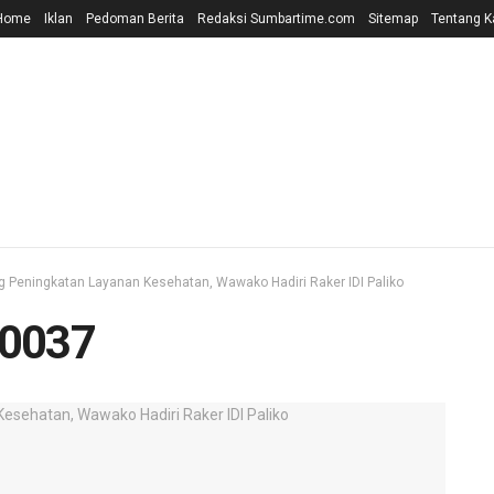
Home
Iklan
Pedoman Berita
Redaksi Sumbartime.com
Sitemap
Tentang K
Peningkatan Layanan Kesehatan, Wawako Hadiri Raker IDI Paliko
0037