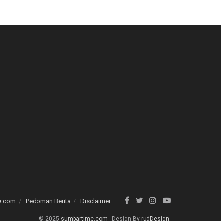
e.com
Pedoman Berita
Disclaimer
© 2025
sumbartime.com
- Design By
rudDesign
.