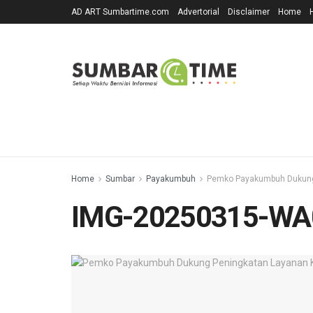
AD ART Sumbartime.com
Advertorial
Disclaimer
Home
Home
Sumbar
Payakumbuh
Pemko Payakumbuh Dukung 
IMG-20250315-WA