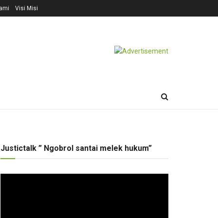
ami
Visi Misi
Justictalk ” Ngobrol santai melek hukum”
Pemutar
Video