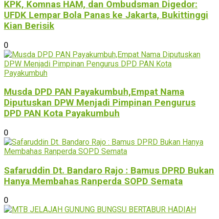
KPK, Komnas HAM, dan Ombudsman Digedor:
UFDK Lempar Bola Panas ke Jakarta, Bukittinggi
Kian Berisik
0
Musda DPD PAN Payakumbuh,Empat Nama
Diputuskan DPW Menjadi Pimpinan Pengurus
DPD PAN Kota Payakumbuh
0
Safaruddin Dt. Bandaro Rajo : Bamus DPRD Bukan
Hanya Membahas Ranperda SOPD Semata
0