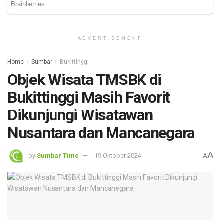
ADVERTISEMENT
Home
Sumbar
Bukittinggi
Objek Wisata TMSBK di
Bukittinggi Masih Favorit
Dikunjungi Wisatawan
Nusantara dan Mancanegara
A
by
Sumbar Time
19 Oktober 2024
A