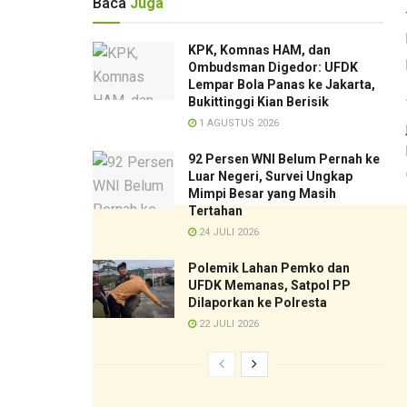
Baca
Juga
KPK, Komnas HAM, dan
Ombudsman Digedor: UFDK
Lempar Bola Panas ke Jakarta,
Bukittinggi Kian Berisik
1 AGUSTUS 2026
92 Persen WNI Belum Pernah ke
Luar Negeri, Survei Ungkap
Mimpi Besar yang Masih
Tertahan
24 JULI 2026
Polemik Lahan Pemko dan
UFDK Memanas, Satpol PP
Dilaporkan ke Polresta
22 JULI 2026