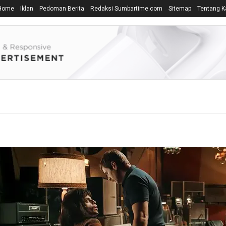
Home
Iklan
Pedoman Berita
Redaksi Sumbartime.com
Sitemap
Tentang K