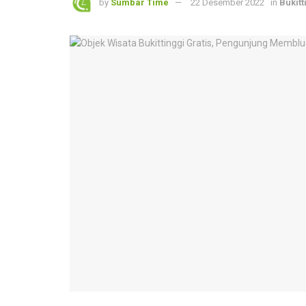
by
Sumbar Time
22 Desember 2022
in
Bukitt