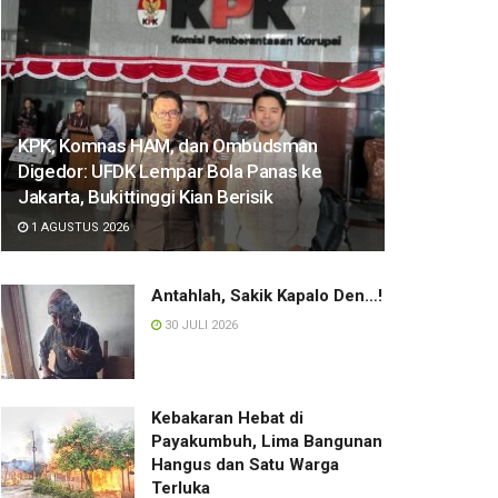
KPK, Komnas HAM, dan Ombudsman
Digedor: UFDK Lempar Bola Panas ke
Jakarta, Bukittinggi Kian Berisik
1 AGUSTUS 2026
Antahlah, Sakik Kapalo Den…!
30 JULI 2026
Kebakaran Hebat di
Payakumbuh, Lima Bangunan
Hangus dan Satu Warga
Terluka