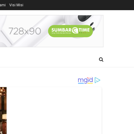
ami
Visi Misi