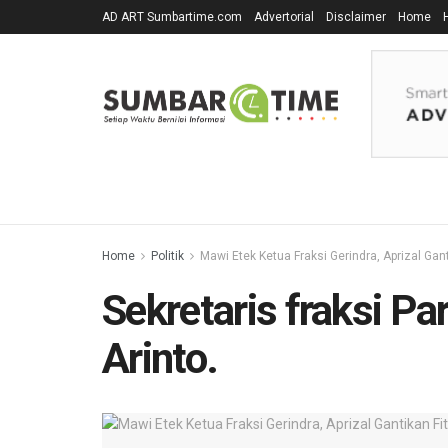
AD ART Sumbartime.com
Advertorial
Disclaimer
Home
Home
Politik
Mawi Etek Ketua Fraksi Gerindra, Aprizal Ganti
Sekretaris fraksi P
Arinto.