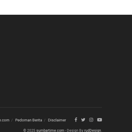
e.com
Pedoman Berita
Disclaimer
© 2025
sumbartime.com
- Design By
rudDesign
.