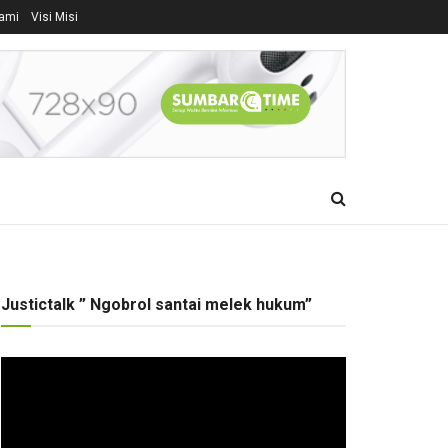
ami
Visi Misi
Justictalk ” Ngobrol santai melek hukum”
Pemutar
Video