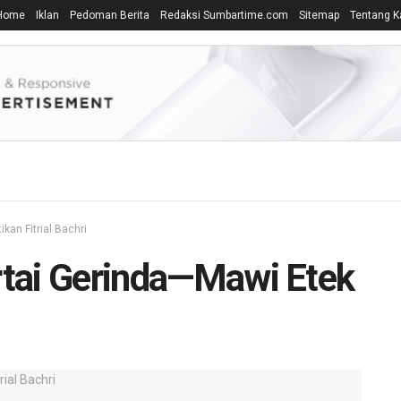
Home
Iklan
Pedoman Berita
Redaksi Sumbartime.com
Sitemap
Tentang K
kan Fitrial Bachri
artai Gerinda—Mawi Etek