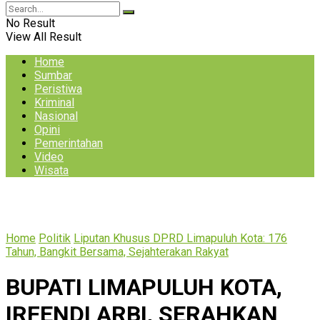
No Result
View All Result
Home
Sumbar
Peristiwa
Kriminal
Nasional
Opini
Pemerintahan
Video
Wisata
Home
Politik
Liputan Khusus DPRD Limapuluh Kota: 176
Tahun, Bangkit Bersama, Sejahterakan Rakyat
BUPATI LIMAPULUH KOTA,
IRFENDI ARBI, SERAHKAN