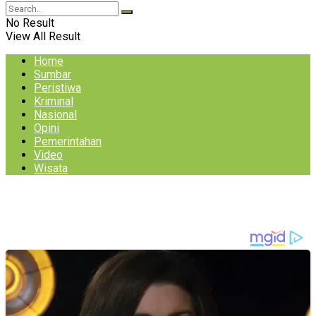
No Result
View All Result
Home
Sumbar
Peristiwa
Kriminal
Nasional
Opini
Pemerintahan
Video
Wisata