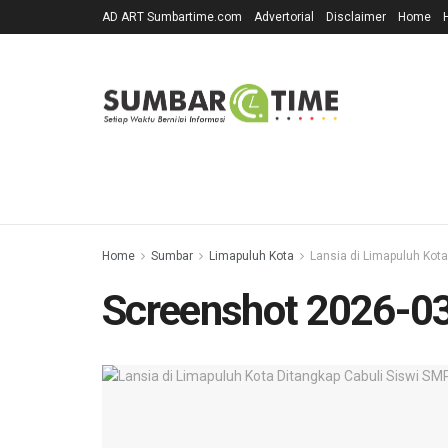
AD ART Sumbartime.com
Advertorial
Disclaimer
Home
Home
Sumbar
Limapuluh Kota
Lansia di Limapuluh Kot
Screenshot 2026-0