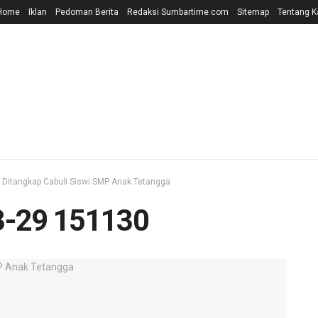
Home
Iklan
Pedoman Berita
Redaksi Sumbartime.com
Sitemap
Tentang K
a Ditangkap Cabuli Siswi SMP Anak Tetangga
3-29 151130