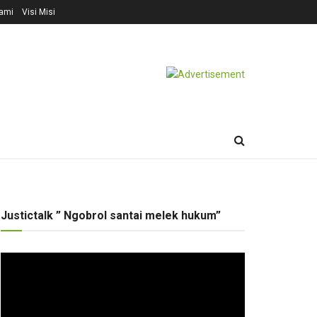
ami
Visi Misi
Justictalk ” Ngobrol santai melek hukum”
Pemutar
Video