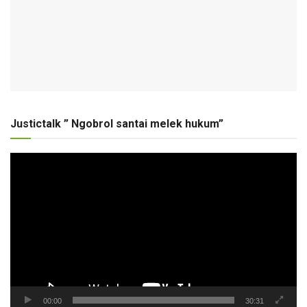
Justictalk ” Ngobrol santai melek hukum”
Pemutar
Video
00:00
30:31