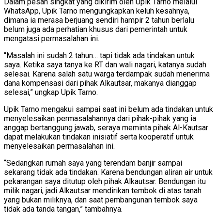
Dalam pesan singkat yang dikirim oleh Upik Tarno melalui
WhatsApp, Upik Tarno mengungkapkan keluh kesahnya,
dimana ia merasa berjuang sendiri hampir 2 tahun berlalu
belum juga ada perhatian khusus dari pemerintah untuk
mengatasi permasalahan ini.
“Masalah ini sudah 2 tahun… tapi tidak ada tindakan untuk
saya. Ketika saya tanya ke RT dan wali nagari, katanya sudah
selesai. Karena salah satu warga terdampak sudah menerima
dana kompensasi dari pihak Alkautsar, makanya dianggap
selesai,” ungkap Upik Tarno.
Upik Tarno mengakui sampai saat ini belum ada tindakan untuk
menyelesaikan permasalahannya dari pihak-pihak yang ia
anggap bertanggung jawab, seraya meminta pihak Al-Kautsar
dapat melakukan tindakan inisiatif serta kooperatif untuk
menyelesaikan permasalahan ini.
“Sedangkan rumah saya yang terendam banjir sampai
sekarang tidak ada tindakan. Karena bendungan aliran air untuk
pekarangan saya ditutup oleh pihak Alkautsar. Bendungan itu
milik nagari, jadi Alkautsar mendirikan tembok di atas tanah
yang bukan miliknya, dan saat pembangunan tembok saya
tidak ada tanda tangan,” tambahnya.