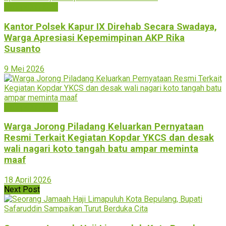
Limapuluh Kota
Kantor Polsek Kapur IX Direhab Secara Swadaya,
Warga Apresiasi Kepemimpinan AKP Rika
Susanto
9 Mei 2026
Limapuluh Kota
Warga Jorong Piladang Keluarkan Pernyataan
Resmi Terkait Kegiatan Kopdar YKCS dan desak
wali nagari koto tangah batu ampar meminta
maaf
18 April 2026
Next Post