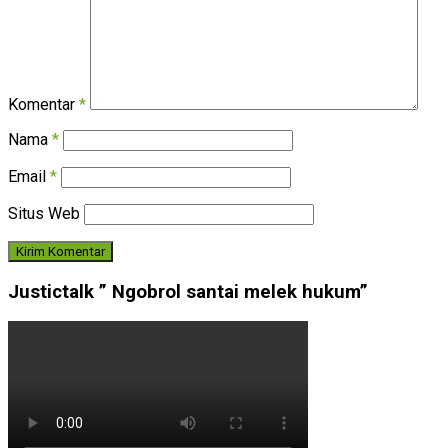
Komentar
*
Nama
*
Email
*
Situs Web
Justictalk ” Ngobrol santai melek hukum”