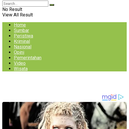
No Result
View All Result
Home
Sumbar
Peristiwa
Kriminal
Nasional
Opini
Pemerintahan
Video
Wisata