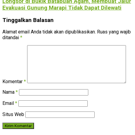
Longsor di Bukik Batabuah Agam, Membuat Jalur
Evakuasi Gunung Marapi Tidak Dapat Dilewati
Tinggalkan Balasan
Alamat email Anda tidak akan dipublikasikan.
Ruas yang wajib
ditandai
*
Komentar
*
Nama
*
Email
*
Situs Web