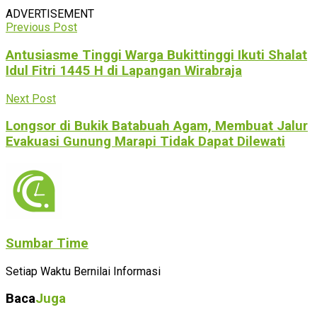
ADVERTISEMENT
Previous Post
Antusiasme Tinggi Warga Bukittinggi Ikuti Shalat
Idul Fitri 1445 H di Lapangan Wirabraja
Next Post
Longsor di Bukik Batabuah Agam, Membuat Jalur
Evakuasi Gunung Marapi Tidak Dapat Dilewati
Sumbar Time
Setiap Waktu Bernilai Informasi
Baca
Juga