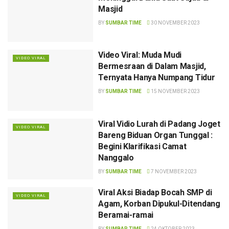
Masjid
BY
SUMBAR TIME
30 NOVEMBER 2023
Video Viral: Muda Mudi
VIDEO VIRAL
Bermesraan di Dalam Masjid,
Ternyata Hanya Numpang Tidur
BY
SUMBAR TIME
15 NOVEMBER 2023
Viral Vidio Lurah di Padang Joget
VIDEO VIRAL
Bareng Biduan Organ Tunggal :
Begini Klarifikasi Camat
Nanggalo
BY
SUMBAR TIME
7 NOVEMBER 2023
Viral Aksi Biadap Bocah SMP di
VIDEO VIRAL
Agam, Korban Dipukul-Ditendang
Beramai-ramai
BY
SUMBAR TIME
24 OKTOBER 2023