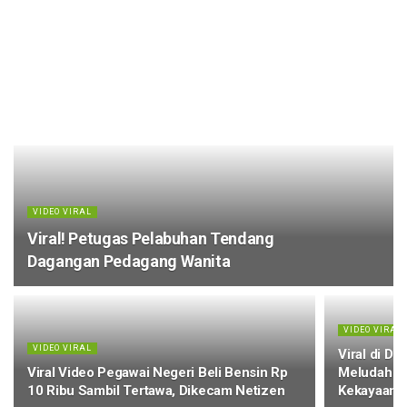
VIDEO VIRAL
Viral! Petugas Pelabuhan Tendang
Dagangan Pedagang Wanita
VIDEO VIRAL
VIDEO VIRAL
Viral di Du
Viral Video Pegawai Negeri Beli Bensin Rp
Meludah Sa
10 Ribu Sambil Tertawa, Dikecam Netizen
Kekayaan F