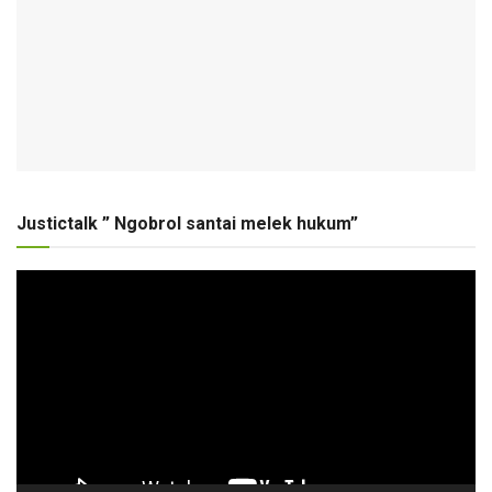
Justictalk ” Ngobrol santai melek hukum”
Pemutar
Video