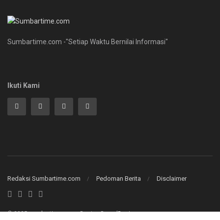
Sumbartime.com -"Setiap Waktu Bernilai Informasi"
Ikuti Kami
Redaksi Sumbartime.com
Pedoman Berita
Disclaimer
© 2025
sumbartime.com
- Design By
rudDesign
.