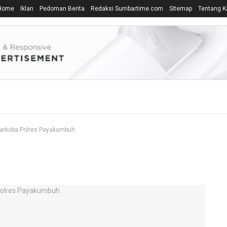
Home
Iklan
Pedoman Berita
Redaksi Sumbartime.com
Sitemap
Tentang K
narkoba Polres Payakumbuh