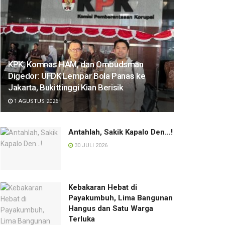
KPK, Komnas HAM, dan Ombudsman
Digedor: UFDK Lempar Bola Panas ke
Jakarta, Bukittinggi Kian Berisik
1 AGUSTUS 2026
Antahlah, Sakik Kapalo Den…!
30 JULI 2026
Kebakaran Hebat di
Payakumbuh, Lima Bangunan
Hangus dan Satu Warga
Terluka