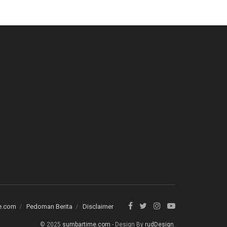
e.com
Pedoman Berita
Disclaimer
© 2025
sumbartime.com
- Design By
rudDesign
.