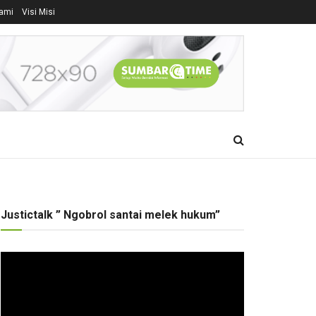
ami
Visi Misi
Justictalk ” Ngobrol santai melek hukum”
Pemutar
Video