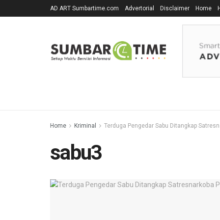
AD ART Sumbartime.com
Advertorial
Disclaimer
Home
Home
Kriminal
Terduga Pengedar Sabu Ditangkap Satres
sabu3