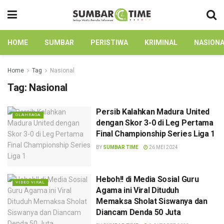
HOME
SUMBAR
PERISTIWA
KRIMINAL
NASION
Home
Tag
Nasional
Tag:
Nasional
Persib Kalahkan Madura United
OLAHRAGA
dengan Skor 3-0 di Leg Pertama
Final Championship Series Liga 1
BY
SUMBAR TIME
26 MEI 2024
Heboh!! di Media Sosial Guru
VIDEO VIRAL
Agama ini Viral Dituduh
Memaksa Sholat Siswanya dan
Diancam Denda 50 Juta