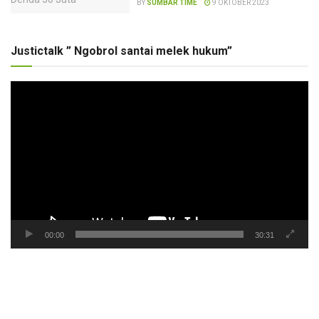
BY
SUMBAR TIME
9 OKTOBER 2023
Justictalk ” Ngobrol santai melek hukum”
Pemutar
Video
00:00
30:31