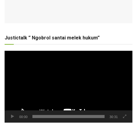
Justictalk ” Ngobrol santai melek hukum”
Pemutar
Video
00:00
30:31