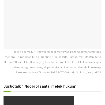
Tokoh agama K.H. Hasyim Muzadi menjawab pertanyaan wartawan usai
menemui pimnpinan KPK di Gedung KPK, Jakarta, Jumat (7/6). Mantan Ketua
Umum PB Nahdlatul Ulama (NU) tersebut meminta KPK melakukan investigasi
dalam penggunaan uang di pemilukada di sejumlah daerah, khususnya
Pemilukada Jawa Timur. ANTARA FOTO/Widodo S. Jusuf/Koz/pd/13.
Justictalk ” Ngobrol santai melek hukum”