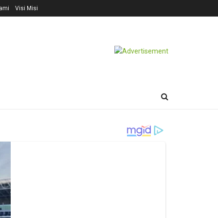
ami
Visi Misi