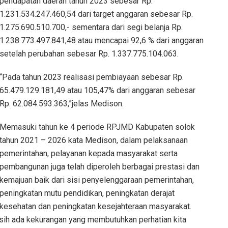
pendapatan daerah tahun 2023 sebesar Rp.
1.231.534.247.460,54 dari target anggaran sebesar Rp.
1.275.690.510.700,- sementara dari segi belanja Rp.
1.238.773.497.841,48 atau mencapai 92,6 % dari anggaran
setelah perubahan sebesar Rp. 1.337.775.104.063.
“Pada tahun 2023 realisasi pembiayaan sebesar Rp.
65.479.129.181,49 atau 105,47% dari anggaran sebesar
Rp. 62.084.593.363,”jelas Medison.
Memasuki tahun ke 4 periode RPJMD Kabupaten solok
tahun 2021 – 2026 kata Medison, dalam pelaksanaan
pemerintahan, pelayanan kepada masyarakat serta
pembangunan juga telah diperoleh berbagai prestasi dan
kemajuan baik dari sisi penyelenggaraan pemerintahan,
peningkatan mutu pendidikan, peningkatan derajat
kesehatan dan peningkatan kesejahteraan masyarakat.
sih ada kekurangan yang membutuhkan perhatian kita