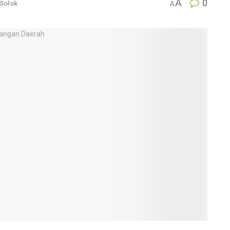
A
0
Solok
A