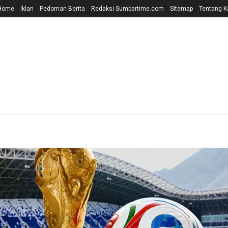
Home
Iklan
Pedoman Berita
Redaksi Sumbartime.com
Sitemap
Tentang K