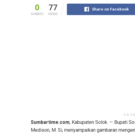
0
77
Share on Facebook
SHARES
VIEWS
ADV
Sumbartime.com
, Kabupaten Solok. — Bupati So
Medison, M. Si, menyampaikan gambaran mengenai 