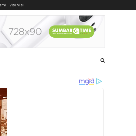
ami
Visi Misi