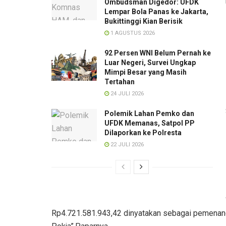
Ombudsman Digedor: UFDK
Lempar Bola Panas ke Jakarta,
Bukittinggi Kian Berisik
1 AGUSTUS 2026
92 Persen WNI Belum Pernah ke
Luar Negeri, Survei Ungkap
Mimpi Besar yang Masih
Tertahan
24 JULI 2026
Polemik Lahan Pemko dan
UFDK Memanas, Satpol PP
Dilaporkan ke Polresta
22 JULI 2026
Rp4.721.581.943,42 dinyatakan sebagai pemenang,