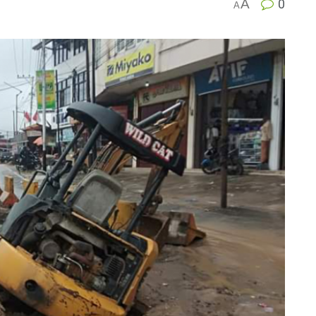
A
0
A