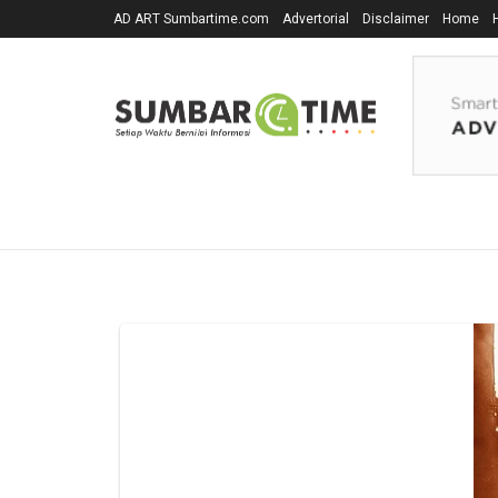
AD ART Sumbartime.com
Advertorial
Disclaimer
Home