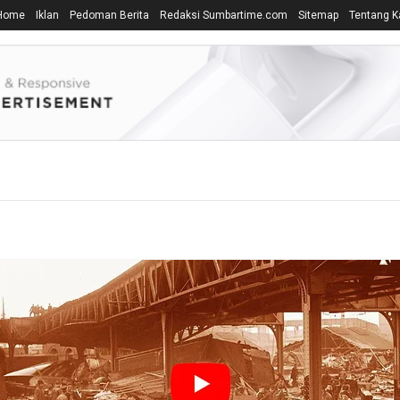
Home
Iklan
Pedoman Berita
Redaksi Sumbartime.com
Sitemap
Tentang K