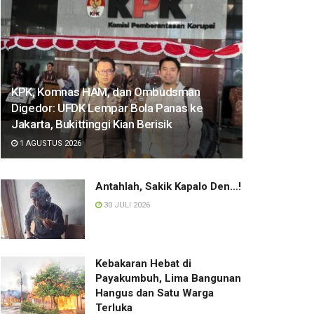
KPK, Komnas HAM, dan Ombudsman
Digedor: UFDK Lempar Bola Panas ke
Jakarta, Bukittinggi Kian Berisik
1 AGUSTUS 2026
Antahlah, Sakik Kapalo Den…!
30 JULI 2026
Kebakaran Hebat di
Payakumbuh, Lima Bangunan
Hangus dan Satu Warga
Terluka