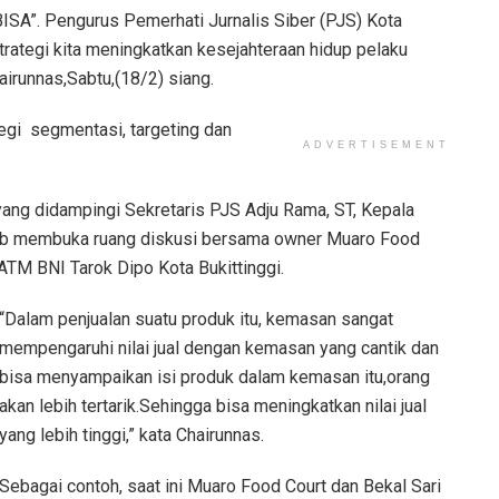
BISA”. Pengurus Pemerhati Jurnalis Siber (PJS) Kota
ategi kita meningkatkan kesejahteraan hidup pelaku
irunnas,Sabtu,(18/2) siang.
egi segmentasi, targeting dan
ADVERTISEMENT
yang didampingi Sekretaris PJS Adju Rama, ST, Kepala
jab membuka ruang diskusi bersama owner Muaro Food
 ATM BNI Tarok Dipo Kota Bukittinggi.
“Dalam penjualan suatu produk itu, kemasan sangat
mempengaruhi nilai jual dengan kemasan yang cantik dan
bisa menyampaikan isi produk dalam kemasan itu,orang
akan lebih tertarik.Sehingga bisa meningkatkan nilai jual
yang lebih tinggi,” kata Chairunnas.
Sebagai contoh, saat ini Muaro Food Court dan Bekal Sari