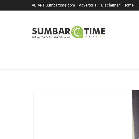
AD ART Sumbartime.com
Advertorial
Disclaimer
Home