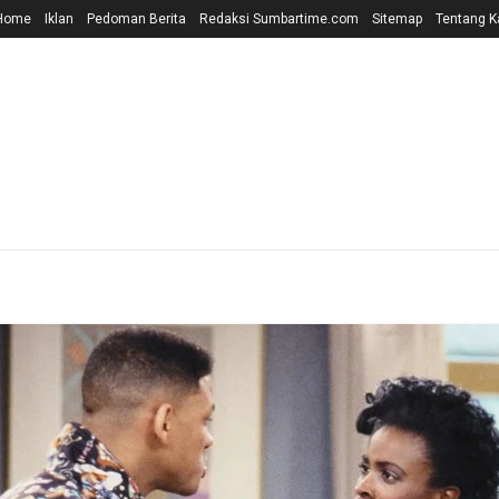
Home
Iklan
Pedoman Berita
Redaksi Sumbartime.com
Sitemap
Tentang K