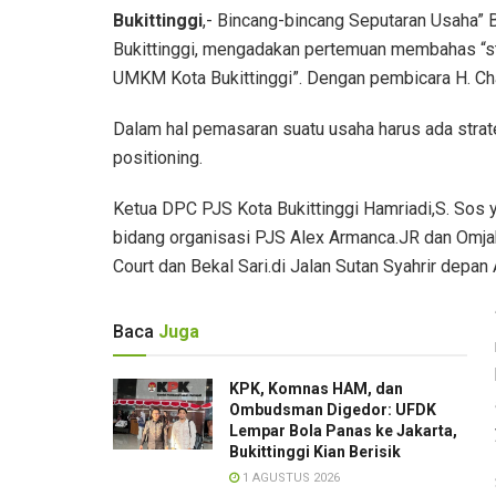
Bukittinggi
,- Bincang-bincang Seputaran Usaha” 
Bukittinggi, mengadakan pertemuan membahas “str
UMKM Kota Bukittinggi”. Dengan pembicara H. Cha
Dalam hal pemasaran suatu usaha harus ada strat
positioning.
Ketua DPC PJS Kota Bukittinggi Hamriadi,S. Sos 
bidang organisasi PJS Alex Armanca.JR dan Om
Court dan Bekal Sari.di Jalan Sutan Syahrir depan
Baca
Juga
KPK, Komnas HAM, dan
Ombudsman Digedor: UFDK
Lempar Bola Panas ke Jakarta,
Bukittinggi Kian Berisik
1 AGUSTUS 2026