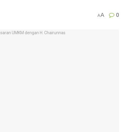
A
0
A