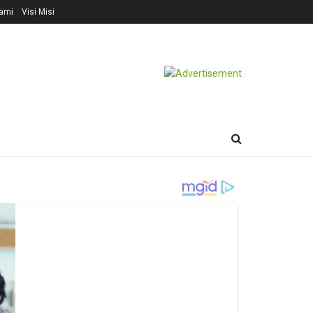
ami
Visi Misi