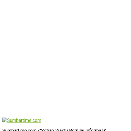
Sumbartime.com -"Setiap Waktu Bernilai Informasi"