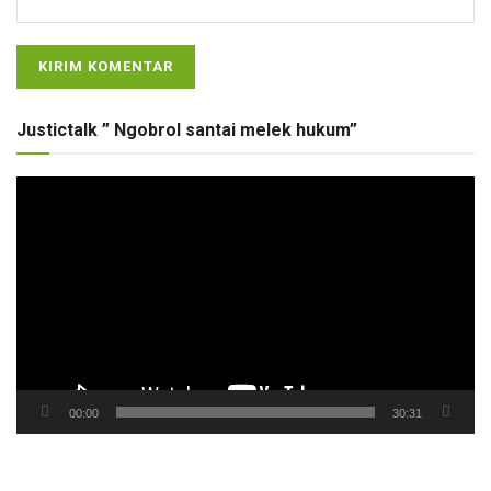
Justictalk ” Ngobrol santai melek hukum”
Pemutar
Video
00:00
30:31