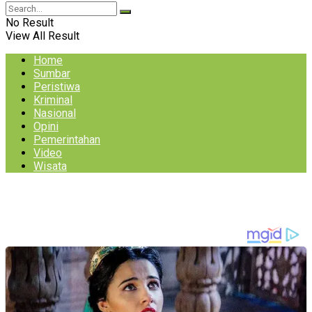
No Result
View All Result
Home
Sumbar
Peristiwa
Kriminal
Nasional
Opini
Pemerintahan
Video
Wisata