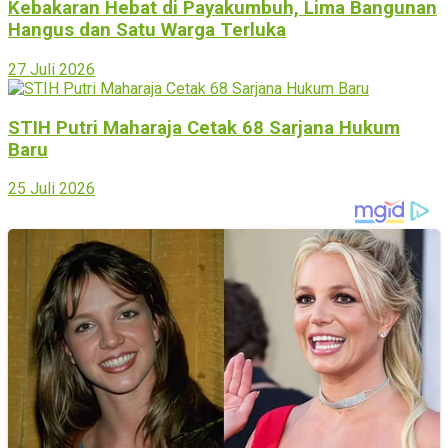
Kebakaran Hebat di Payakumbuh, Lima Bangunan
Hangus dan Satu Warga Terluka
27 Juli 2026
STIH Putri Maharaja Cetak 68 Sarjana Hukum
Baru
25 Juli 2026