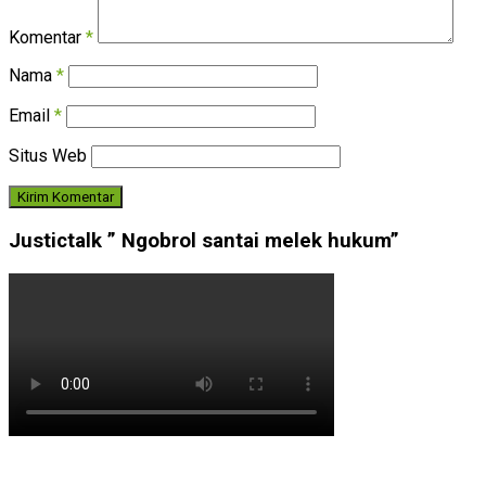
Komentar
*
Nama
*
Email
*
Situs Web
Justictalk ” Ngobrol santai melek hukum”