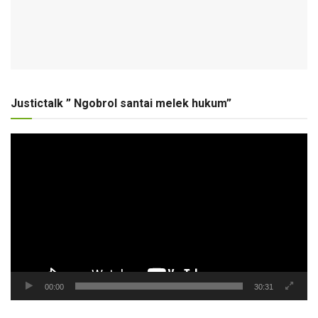
Justictalk ” Ngobrol santai melek hukum”
Pemutar
Video
00:00
30:31