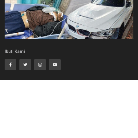
Ikuti Kami
Redaksi Sumbartime.com
Pedoman Berita
Disclaimer
© 2025
sumbartime.com
- Design By
rudDesign
.