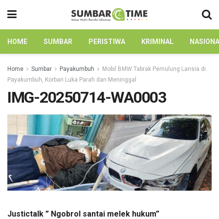
HOME
SUMBAR
PERISTIWA
KRIMINAL
NASION
Home
Sumbar
Payakumbuh
Mobil BMW Tabrak Pemulung Lansia di
Payakumbuh, Korban Luka Parah dan Meninggal
IMG-20250714-WA0003
Justictalk ” Ngobrol santai melek hukum”