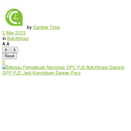
by
Sumbar Time
2 Mei 2025
in
Bukittinggi
A
A
A
A
Reset
0