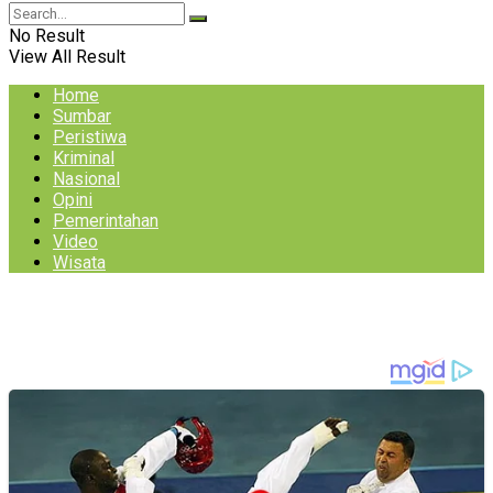
No Result
View All Result
Home
Sumbar
Peristiwa
Kriminal
Nasional
Opini
Pemerintahan
Video
Wisata