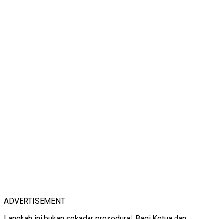
ADVERTISEMENT
Langkah ini bukan sekadar prosedural. Bagi Ketua dan