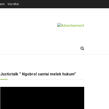
ami
Visi Misi
Justictalk ” Ngobrol santai melek hukum”
Pemutar
Video