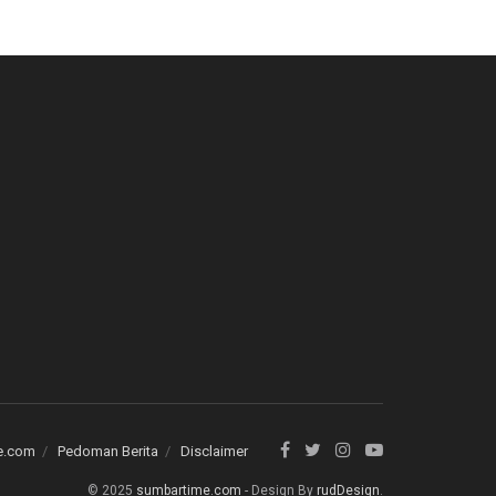
e.com
Pedoman Berita
Disclaimer
© 2025
sumbartime.com
- Design By
rudDesign
.