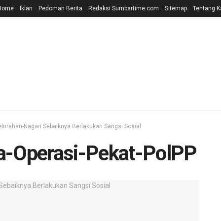
Home
Iklan
Pedoman Berita
Redaksi Sumbartime.com
Sitemap
Tentang K
lurahan-Nagari Sebaiknya Berlakukan Sangsi Sosial
a-Operasi-Pekat-PolPP