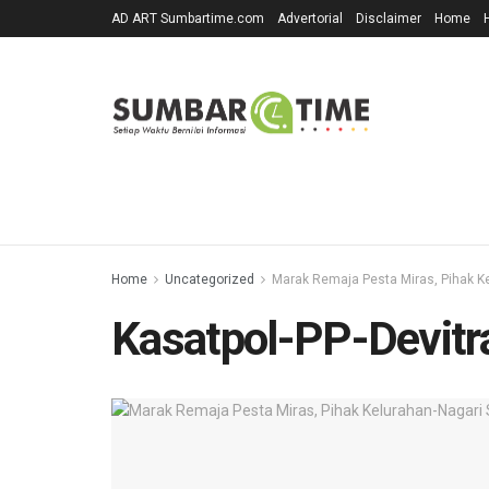
AD ART Sumbartime.com
Advertorial
Disclaimer
Home
Home
Uncategorized
Marak Remaja Pesta Miras, Pihak Ke
Kasatpol-PP-Devitr