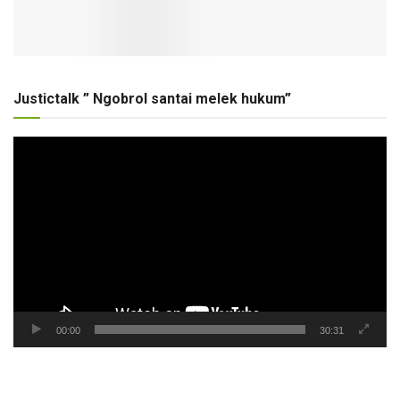
Justictalk ” Ngobrol santai melek hukum”
Pemutar
Video
00:00
30:31