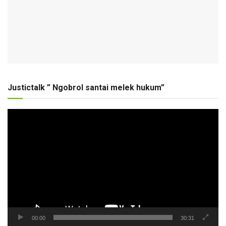
Justictalk ” Ngobrol santai melek hukum”
Pemutar
Video
00:00
30:31