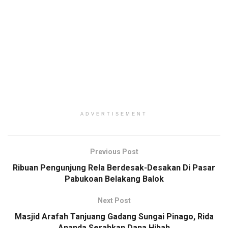
ADVERTISEMENT
Previous Post
Ribuan Pengunjung Rela Berdesak-Desakan Di Pasar
Pabukoan Belakang Balok
Next Post
Masjid Arafah Tanjuang Gadang Sungai Pinago, Rida
Ananda Serahkan Dana Hibah