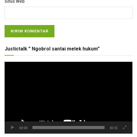
Situs Web
Justictalk ” Ngobrol santai melek hukum”
Pemutar
Video
00:00
30:31