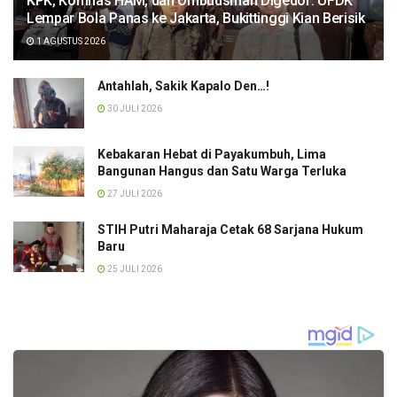
KPK, Komnas HAM, dan Ombudsman Digedor: UFDK
Lempar Bola Panas ke Jakarta, Bukittinggi Kian Berisik
1 AGUSTUS 2026
Antahlah, Sakik Kapalo Den…!
30 JULI 2026
Kebakaran Hebat di Payakumbuh, Lima
Bangunan Hangus dan Satu Warga Terluka
27 JULI 2026
STIH Putri Maharaja Cetak 68 Sarjana Hukum
Baru
25 JULI 2026