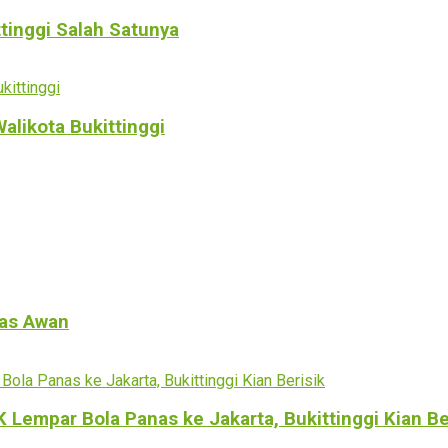
ttinggi Salah Satunya
alikota Bukittinggi
tas Awan
empar Bola Panas ke Jakarta, Bukittinggi Kian Be