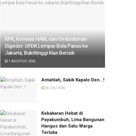
KPK, Komnas HAM, dan Ombudsman
Digedor: UFDK Lempar Bola Panas ke
Jakarta, Bukittinggi Kian Berisik
1 AGUSTUS 2026
Antahlah, Sakik Kapalo Den…!
30 JULI 2026
Kebakaran Hebat di
Payakumbuh, Lima Bangunan
Hangus dan Satu Warga
Terluka