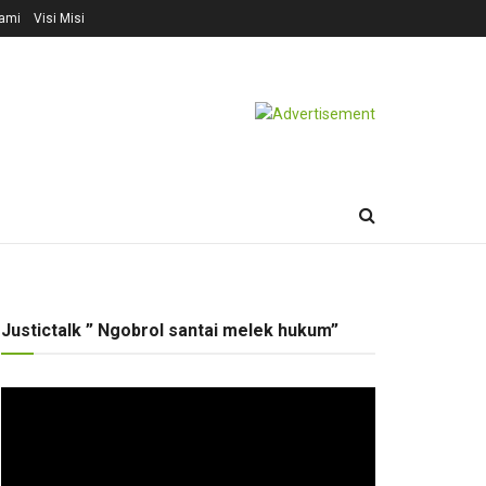
ami
Visi Misi
Justictalk ” Ngobrol santai melek hukum”
Pemutar
Video