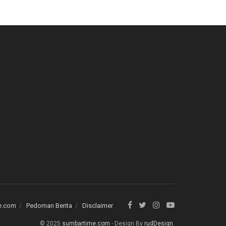
e.com
Pedoman Berita
Disclaimer
© 2025
sumbartime.com
- Design By
rudDesign
.