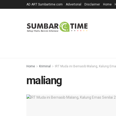
AD ART Sumbartime.com
Advertorial
Disclaimer
Home
Home
Kriminal
IRT Muda ini Bernasib Malang, Kalung Ema
maliang