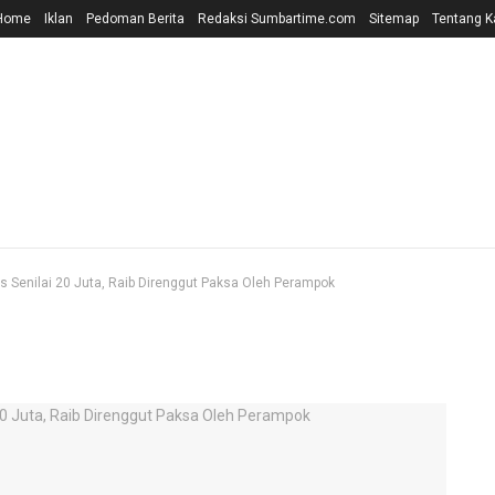
Home
Iklan
Pedoman Berita
Redaksi Sumbartime.com
Sitemap
Tentang K
s Senilai 20 Juta, Raib Direnggut Paksa Oleh Perampok