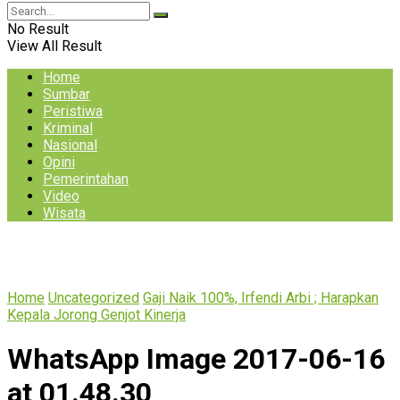
No Result
View All Result
Home
Sumbar
Peristiwa
Kriminal
Nasional
Opini
Pemerintahan
Video
Wisata
Home
Uncategorized
Gaji Naik 100%, Irfendi Arbi ; Harapkan
Kepala Jorong Genjot Kinerja
WhatsApp Image 2017-06-16
at 01.48.30