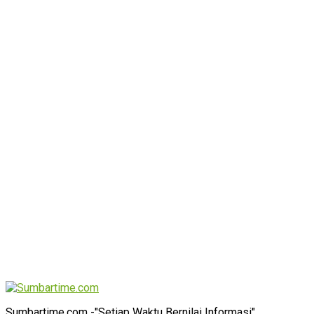
Sumbartime.com -"Setiap Waktu Bernilai Informasi"