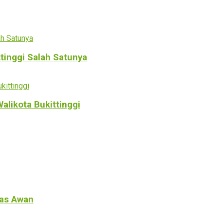
ttinggi Salah Satunya
alikota Bukittinggi
tas Awan