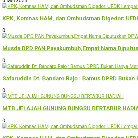
5 Mei 2024
KPK, Komnas HAM, dan Ombudsman Digedor: UFDK L
0
Musda DPD PAN Payakumbuh,Empat Nama Diputus
0
Safaruddin Dt. Bandaro Rajo : Bamus DPRD Buka
0
MTB JELAJAH GUNUNG BUNGSU BERTABUR HADI
0