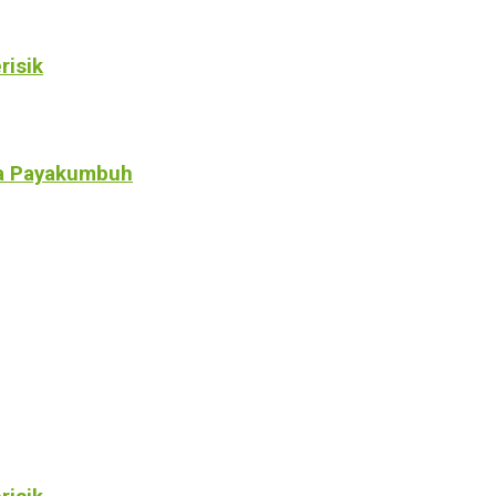
risik
a Payakumbuh