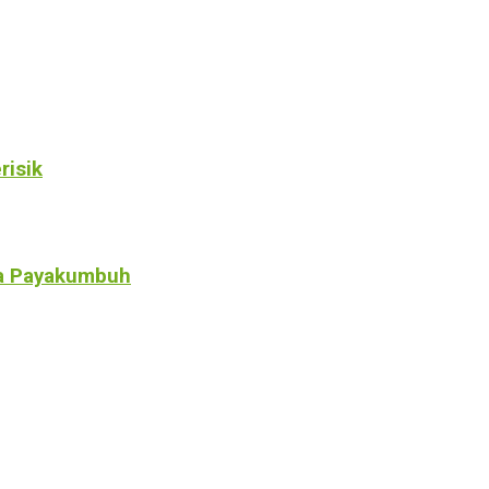
risik
a Payakumbuh