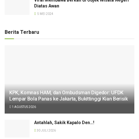
Viral Membawa Berkah di Objek Wisata Negeri
Diatas Awan
5 MEI 2024
Berita Terbaru
KPK, Komnas HAM, dan Ombudsman Digedor: UFDK
Lempar Bola Panas ke Jakarta, Bukittinggi Kian Berisik
1 AGUSTUS 2026
Antahlah, Sakik Kapalo Den…!
30 JULI 2026