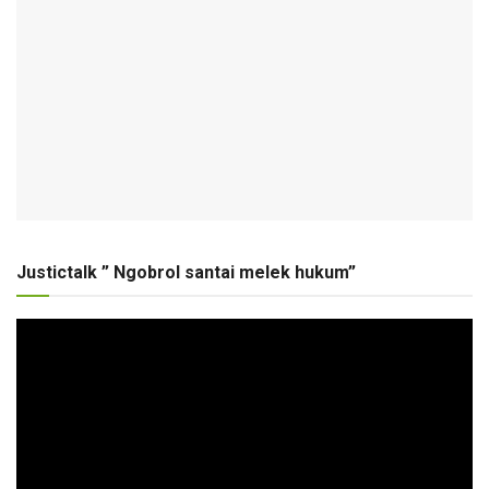
Justictalk ” Ngobrol santai melek hukum”
Pemutar
Video