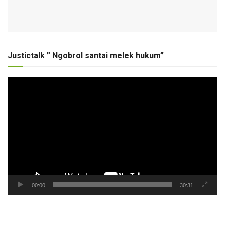
Justictalk ” Ngobrol santai melek hukum”
Pemutar
Video
00:00
30:31