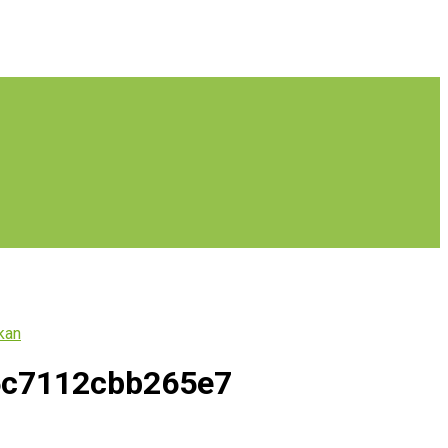
kan
5c7112cbb265e7