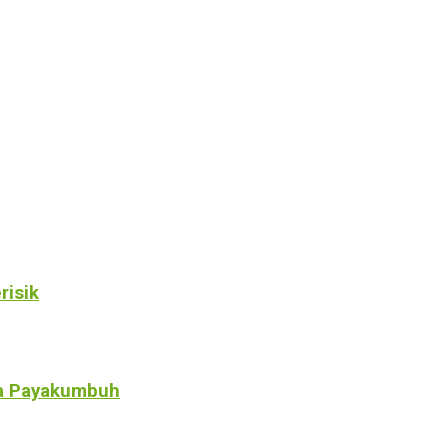
risik
a Payakumbuh