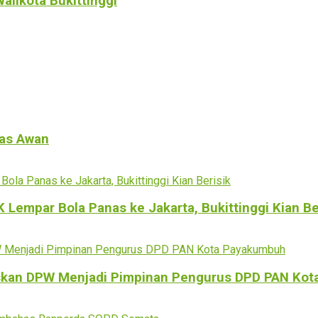
alikota Bukittinggi
tas Awan
empar Bola Panas ke Jakarta, Bukittinggi Kian Be
kan DPW Menjadi Pimpinan Pengurus DPD PAN Kot