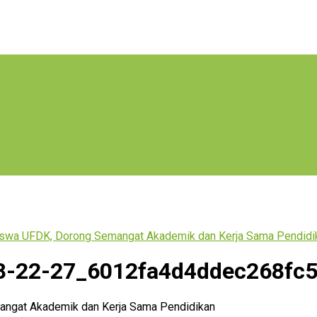
iswa UFDK, Dorong Semangat Akademik dan Kerja Sama Pendidi
48-22-27_6012fa4d4ddec268fc